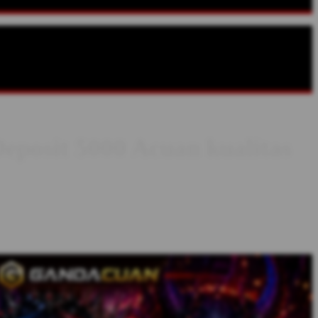
OT GACOR
posit 5000 Acuan kualitas