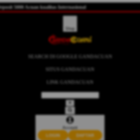
eposit 5000 Acuan kualitas Internasional
Shop
SEARCH DI GOOGLE GANDACUAN
SITUS GANDACUAN
LINK GANDACUAN
Account
LOGIN
DAFTAR