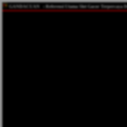
GANDACUAN
: Referensi Utama Slot Gacor Terpercaya D